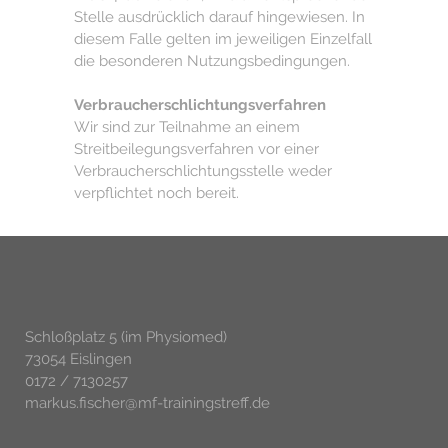
Stelle ausdrücklich darauf hingewiesen. In
diesem Falle gelten im jeweiligen Einzelfall
die besonderen Nutzungsbedingungen.
Verbraucherschlichtungsverfahren
Wir sind zur Teilnahme an einem
Streitbeilegungsverfahren vor einer
Verbraucherschlichtungsstelle weder
verpflichtet noch bereit.
Schloßplatz 5 (im Physiomed)
73054 Eislingen
0172 / 7130257
markus.fischer@mf-trainingstreff.de